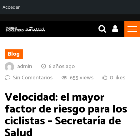
Acceder
Blog
admin
6 años ago
Sin Comentarios
655 views
0 likes
Velocidad: el mayor
factor de riesgo para los
ciclistas – Secretaría de
Salud