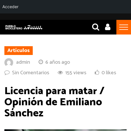
Acceder
Artículos
admin
6 años ago
Sin Comentarios
155 views
0 likes
Licencia para matar /
Opinión de Emiliano
Sánchez