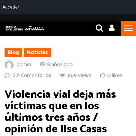
Acceder
Blog
Noticias
admin
8 años ago
Sin Comentarios
669 views
0 likes
Violencia vial deja más
víctimas que en los
últimos tres años /
opinión de Ilse Casas