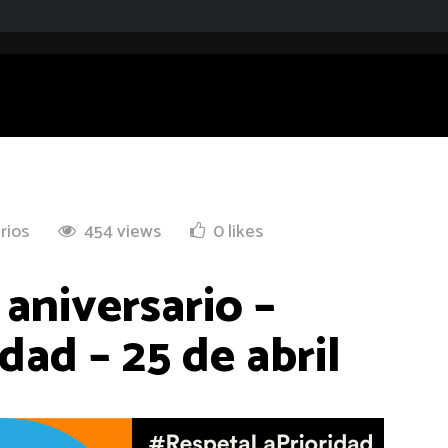
rios
454 views
0 likes
 aniversario –
ad – 25 de abril