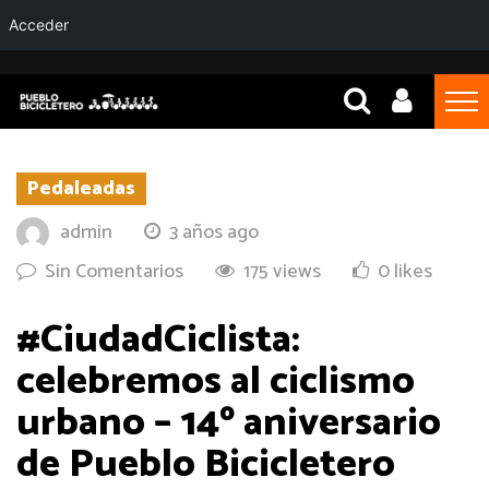
Acceder
Pedaleadas
admin
3 años ago
Sin Comentarios
175 views
0 likes
#CiudadCiclista:
celebremos al ciclismo
urbano – 14º aniversario
de Pueblo Bicicletero