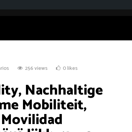
rios
256 views
0 likes
ity, Nachhaltige
me Mobiliteit,
 Movilidad