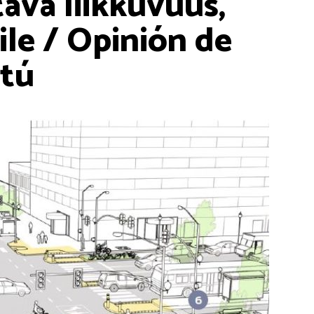
ävä liikkuvuus,
ile / Opinión de
ntú