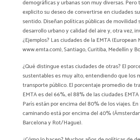
demográficas y urbanas son muy diversas. Pero
explicito su deseo de convertirse en ciudades su
sentido. Diseñan políticas públicas de movilidad s
desarrollo urbano y calidad del aire y, otra vez,
¿Ejemplos? Las ciudades de la EMTA (European M
www.emta.com), Santiago, Curitiba, Medellín y Bo
¿Qué distingue estas ciudades de otras? El porce
sustentables es muy alto, entendiendo que los m
transporte público. El porcentaje promedio de t
EMTA es del 66%, el 88% de las ciudades EMTA e
París están por encima del 80% de los viajes. En
caminando está por encima del 40% (Ámsterdam, C
Barcelona y Rot/Hague).
¿Cómo lo hacen? Muchos años de políticas de desa