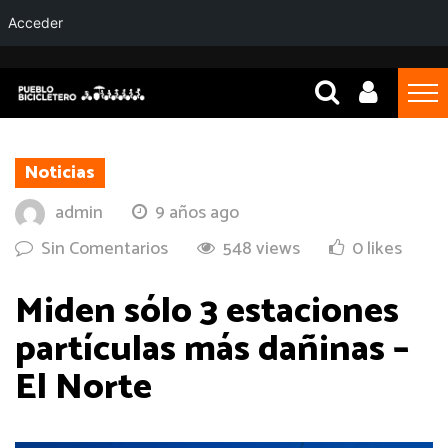
Acceder
Noticias
admin
9 años ago
Sin Comentarios
548 views
0 likes
Miden sólo 3 estaciones
partículas más dañinas –
El Norte