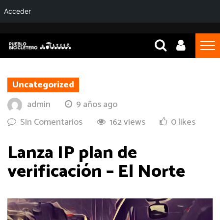
Acceder
Uncategorized
admin
9 años ago
Sin Comentarios
162 views
0 likes
Lanza IP plan de
verificación – El Norte