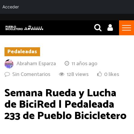
Acceder
Pedaleadas
Abraham Esparza
11 años ago
Sin Comentarios
128 views
0 likes
Semana Rueda y Lucha
de BiciRed | Pedaleada
233 de Pueblo Bicicletero