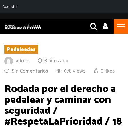
Acceder
Pedaleadas
admin
8 años ago
Sin Comentarios
678 views
0 likes
Rodada por el derecho a
pedalear y caminar con
seguridad /
#RespetaLaPrioridad / 18