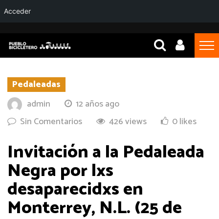
Acceder
Pedaleadas
admin
12 años ago
Sin Comentarios
426 views
0 likes
Invitación a la Pedaleada
Negra por lxs
desaparecidxs en
Monterrey, N.L. (25 de