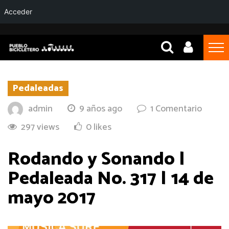
Acceder
Pedaleadas
admin
9 años ago
1 Comentario
297 views
0 likes
Rodando y Sonando |
Pedaleada No. 317 | 14 de
mayo 2017