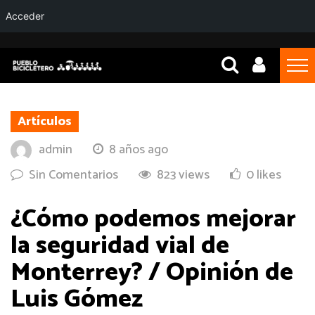
Acceder
Artículos
admin
8 años ago
Sin Comentarios
823 views
0 likes
¿Cómo podemos mejorar
la seguridad vial de
Monterrey? / Opinión de
Luis Gómez