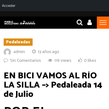
Acceder
Pedaleadas
admin
13 años ago
Sin Comentarios
119 views
0 likes
EN BICI VAMOS AL RÍO
LA SILLA –> Pedaleada 14
de Julio