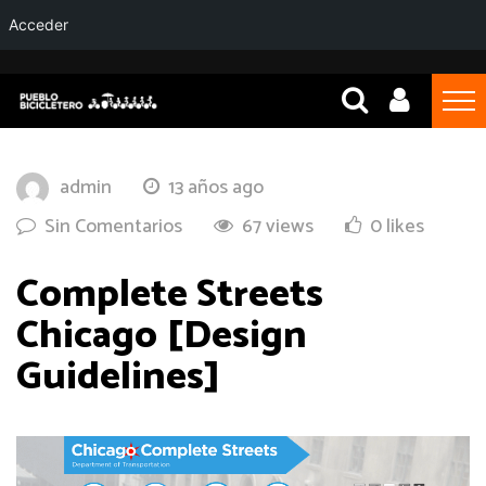
Acceder
admin
13 años ago
Sin Comentarios
67 views
0 likes
Complete Streets
Chicago [Design
Guidelines]