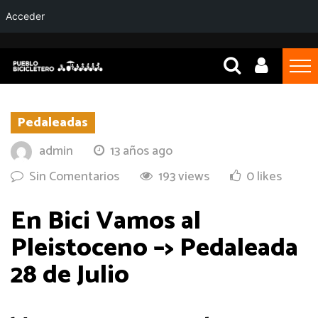
Acceder
Pedaleadas
admin
13 años ago
Sin Comentarios
193 views
0 likes
En Bici Vamos al
Pleistoceno –> Pedaleada
28 de Julio