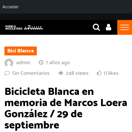
Acceder
Bici Blanca
admin
7 años ago
Sin Comentarios
248 views
0 likes
Bicicleta Blanca en
memoria de Marcos Loera
González / 29 de
septiembre