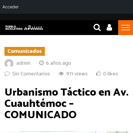
Acceder
Comunicados
admin
6 años ago
Sin Comentarios
971 views
0 likes
Urbanismo Táctico en Av.
Cuauhtémoc –
COMUNICADO