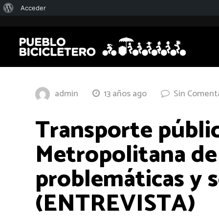
Acerca
Acceder
de
WordPress
admin
13 años ago
Sin Coment
Transporte públic
Metropolitana de
problemáticas y 
(ENTREVISTA)