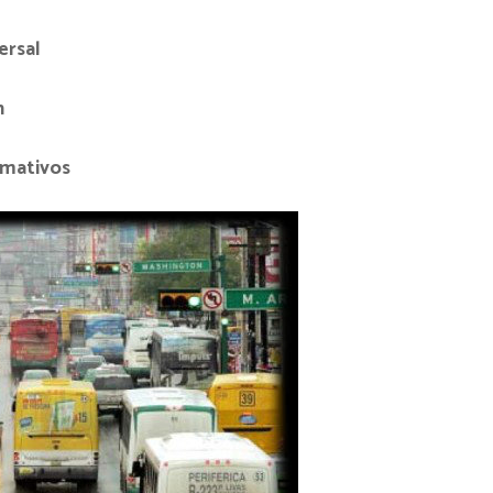
ersal
n
rmativos