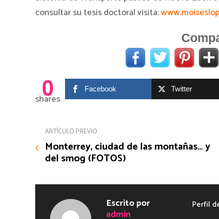
consultar su tesis doctoral visita:
www.moiseslo
Compar
0
Facebook
Twitter
shares
ARTÍCULO PREVIO
Monterrey, ciudad de las montañas… y
del smog (FOTOS)
Escrito por
Perfil d
admin