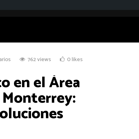
arios
762 views
0 likes
o en el Área
 Monterrey:
soluciones