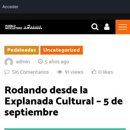
Acceder
Pedaleadas
Uncategorized
admin
5 años ago
Sin Comentarios
91 views
0 likes
Rodando desde la
Explanada Cultural – 5 de
septiembre