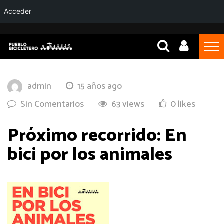
Acceder
admin
15 años ago
Sin Comentarios
63 views
0 likes
Próximo recorrido: En
bici por los animales