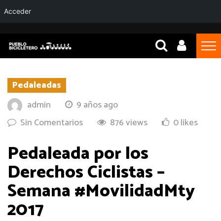
Acceder
Pedaleadas
admin
9 años ago
Sin Comentarios
876 views
0 likes
Pedaleada por los
Derechos Ciclistas –
Semana #MovilidadMty
2017