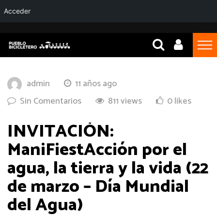
Acceder
admin
11 años ago
Sin Comentarios
811 views
0 likes
INVITACIÓN:
ManiFiestAcción por el
agua, la tierra y la vida (22
de marzo – Día Mundial
del Agua)