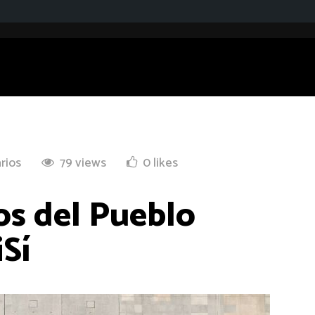
rios
79 views
0 likes
os del Pueblo
iSí