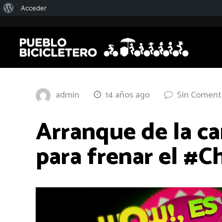
Acerca
Acceder
de
WordPress
admin
14 años ago
Sin Coment
Arranque de la c
para frenar el #C