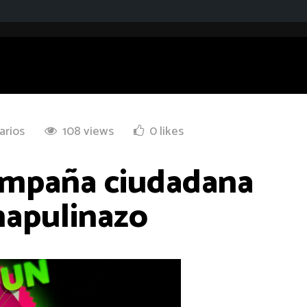
arios
108 views
0 likes
ampaña ciudadana
hapulinazo