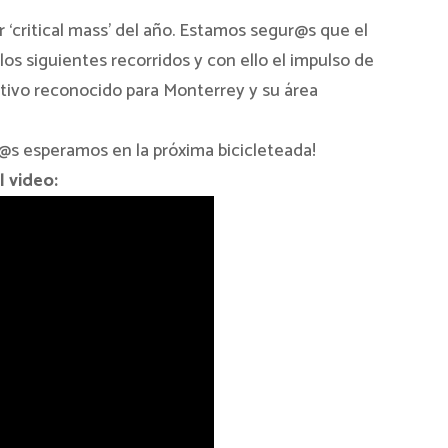
 ‘critical mass’ del año. Estamos segur@s que el
s siguientes recorridos y con ello el impulso de
ativo reconocido para Monterrey y su área
¡l@s esperamos en la próxima bicicleteada!
l video: