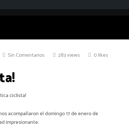
Sin Comentarios
283 views
0 likes
ta!
e nos acompañaron el domingo 17 de enero de
ad impresionante.