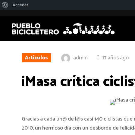
Acerca
Acceder
de
WordPress
Artículos
admin
17 años ago
¡Masa crítica ciclis
Gracias a cada un@ de l@s casi 140 ciclistas qu
2010, un hermoso día con un desborde de felicid