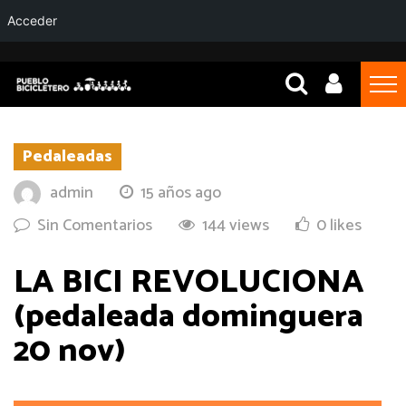
Acceder
Pedaleadas
admin
15 años ago
Sin Comentarios
144 views
0 likes
LA BICI REVOLUCIONA
(pedaleada dominguera
20 nov)