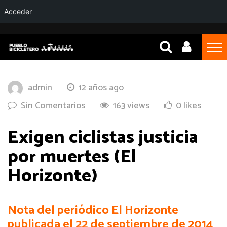
Acceder
admin
12 años ago
Sin Comentarios
163 views
0 likes
Exigen ciclistas justicia
por muertes (El
Horizonte)
Nota del periódico El Horizonte
publicada el 22 de septiembre de 2014