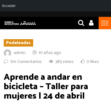
Acceder
Pedaleadas
admin
10 años ago
Sin Comentarios
383 views
0 likes
Aprende a andar en
bicicleta – Taller para
mujeres | 24 de abril