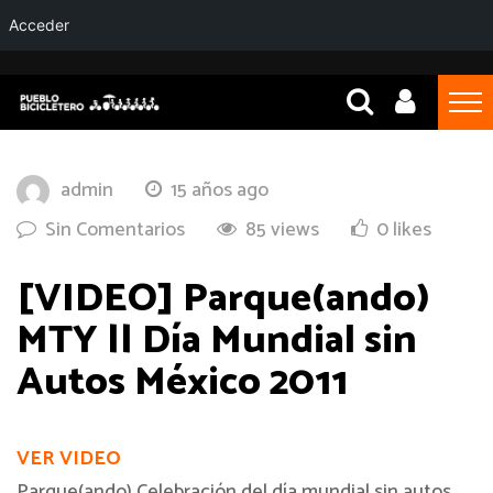
Acceder
admin
15 años ago
Sin Comentarios
85 views
0 likes
[VIDEO] Parque(ando)
MTY || Día Mundial sin
Autos México 2011
VER VIDEO
Parque(ando) Celebración del día mundial sin autos