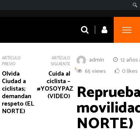
ARTÍCULO
ARTÍCULO
admin
12 años
PREVIO
SIGUIENTE
65 views
0 likes
Olvida
Cuida al
Ciudad a
ciclista –
Reprueba
ciclistas;
#YOSOYPAZ
demandan
(VIDEO)
movilida
respeto (EL
NORTE)
NORTE)