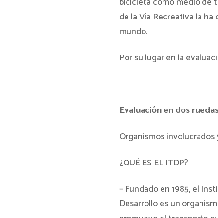
bicicleta como medio de t
de la Vía Recreativa la ha
mundo.
Por su lugar en la evalua
Evaluación en dos rueda
Organismos involucrados y
¿QUÉ ES EL ITDP?
– Fundado en 1985, el Insti
Desarrollo es un organismo