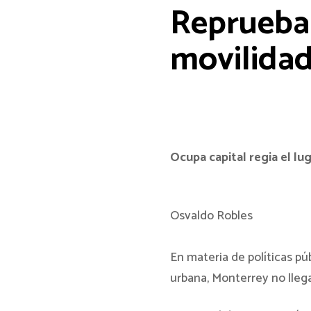
Reprueba
movilida
Ocupa capital regia el lu
Osvaldo Robles
En materia de políticas pú
urbana, Monterrey no llega 