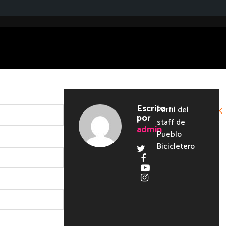
Escrito
Perfil del
por
staff de
admin
Pueblo
Bicicletero