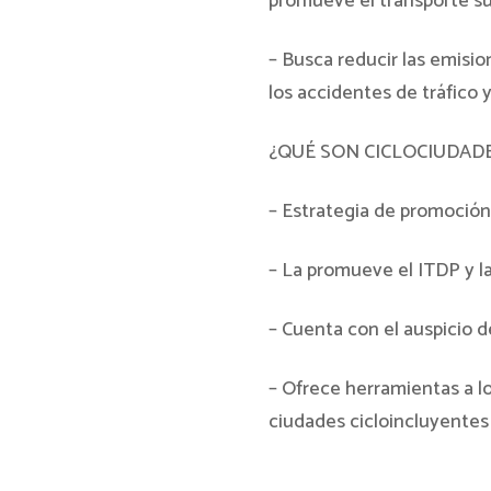
promueve el transporte su
– Busca reducir las emisi
los accidentes de tráfico y
¿QUÉ SON CICLOCIUDAD
– Estrategia de promoción 
– La promueve el ITDP y la
– Cuenta con el auspicio d
– Ofrece herramientas a l
ciudades cicloincluyentes