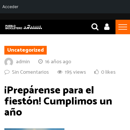
Acceder
Uncategorized
admin
16 años ago
Sin Comentarios
195 views
0 likes
¡Prepárense para el
fiestón! Cumplimos un
año