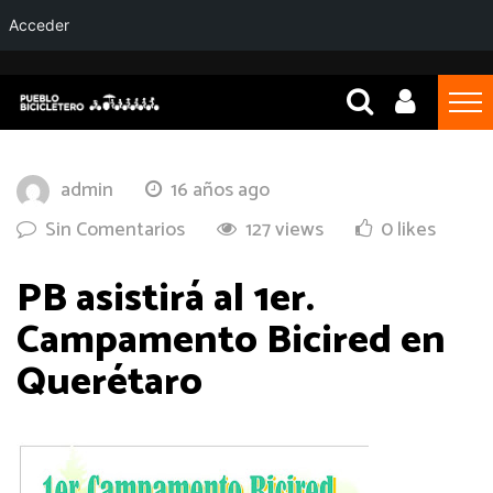
Acceder
admin
16 años ago
Sin Comentarios
127 views
0 likes
PB asistirá al 1er.
Campamento Bicired en
Querétaro