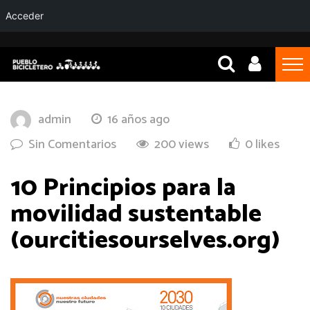
Acceder
admin
16 años ago
Sin Comentarios
200 views
0 likes
10 Principios para la
movilidad sustentable
(ourcitiesourselves.org)