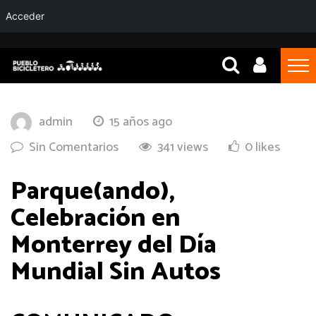
Acceder
admin
15 años ago
Sin Comentarios
341 views
0 likes
Parque(ando),
Celebración en
Monterrey del Día
Mundial Sin Autos