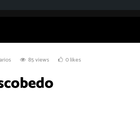
arios
85 views
0 likes
Escobedo