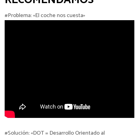
‪#‎Problema‬: «El coche nos cuesta»
‪#‎Solución‬: «DOT = Desarrollo Orientado al