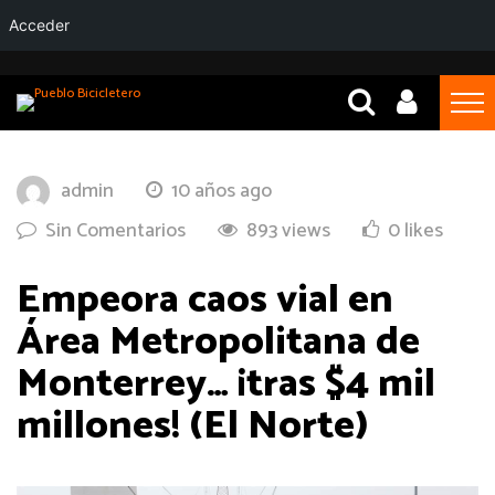
Acceder
admin
10 años ago
Sin Comentarios
893 views
0 likes
Empeora caos vial en
Área Metropolitana de
Monterrey… ¡tras $4 mil
millones! (El Norte)