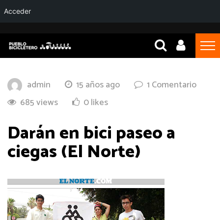
Acceder
admin
15 años ago
1 Comentario
685 views
0 likes
Darán en bici paseo a
ciegas (El Norte)