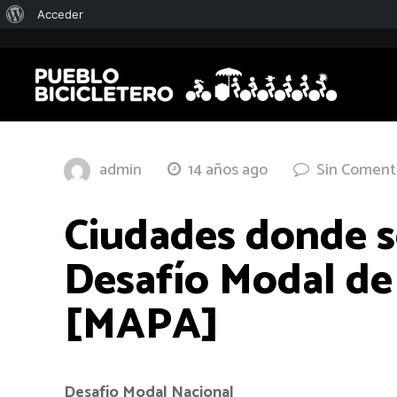
Acerca
Acceder
de
WordPress
admin
14 años ago
Sin Coment
Ciudades donde se
Desafío Modal de
[MAPA]
Desafío Modal Nacional