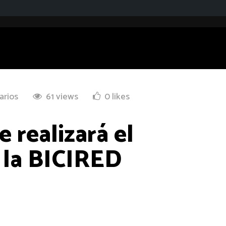
arios
61 views
0 likes
 realizará el
 la BICIRED