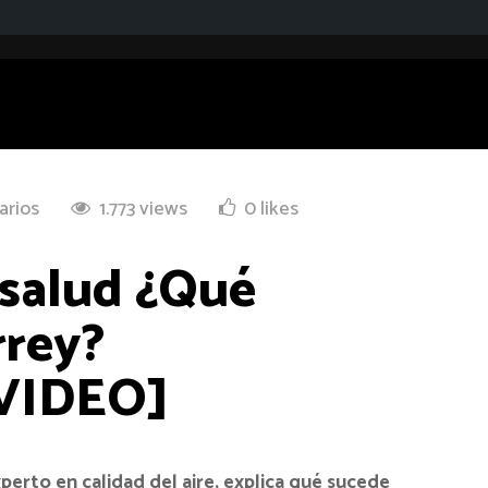
arios
1.773 views
0 likes
y salud ¿Qué
rrey?
VIDEO]
rto en calidad del aire, explica qué sucede