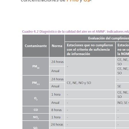
concentraciones de
PM10
y
O3
»