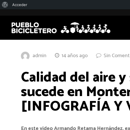
Acerca
Acceder
de
WordPress
admin
14 años ago
Sin Coment
Calidad del aire 
sucede en Monte
[INFOGRAFÍA Y 
En este video Armando Retama Hernández, expe