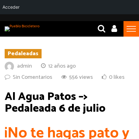
Acceder
Pedaleadas
admin
12 años ago
Sin Comentarios
556 views
0 likes
Al Agua Patos –>
Pedaleada 6 de julio
¡No te hagas pato y