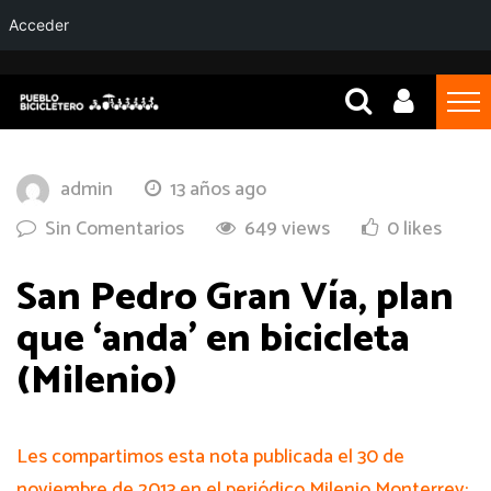
Acceder
admin
13 años ago
Sin Comentarios
649 views
0 likes
San Pedro Gran Vía, plan
que ‘anda’ en bicicleta
(Milenio)
Les compartimos esta nota publicada el 30 de
noviembre de 2013 en el periódico Milenio Monterrey: