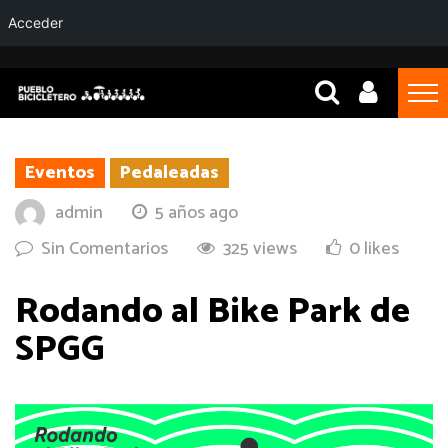
Acceder
Eventos
Pedaleadas
admin
5 años ago
Sin Comentarios
325 views
0 likes
Rodando al Bike Park de
SPGG