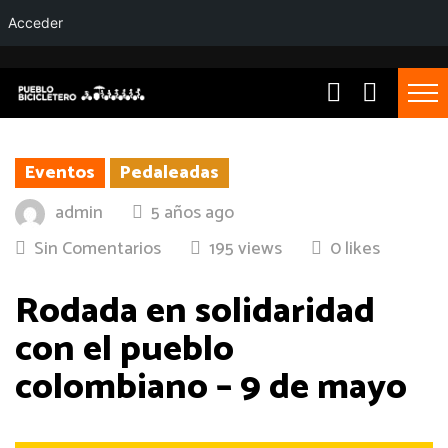
Acceder
Eventos
Pedaleadas
admin
5 años ago
Sin Comentarios
195 views
0 likes
Rodada en solidaridad
con el pueblo
colombiano – 9 de mayo