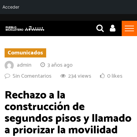
Acceder
Comunicados
admin
3 años ago
Sin Comentarios
234 views
0 likes
Rechazo a la
construcción de
segundos pisos y llamado
a priorizar la movilidad