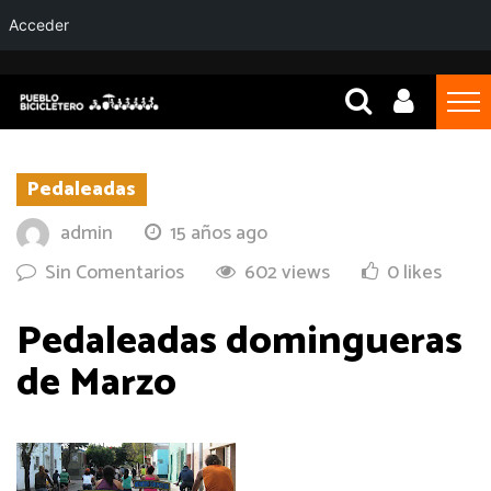
Acceder
Pedaleadas
admin
15 años ago
Sin Comentarios
602 views
0 likes
Pedaleadas domingueras
de Marzo