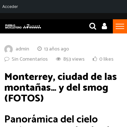
Acceder
admin
13 años ago
Sin Comentarios
853 views
0 likes
Monterrey, ciudad de las
montañas… y del smog
(FOTOS)
Panorámica del cielo