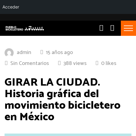
Acceder
admin
15 años ago
Sin Comentarios
388 views
0 likes
GIRAR LA CIUDAD.
Historia gráfica del
movimiento bicicletero
en México