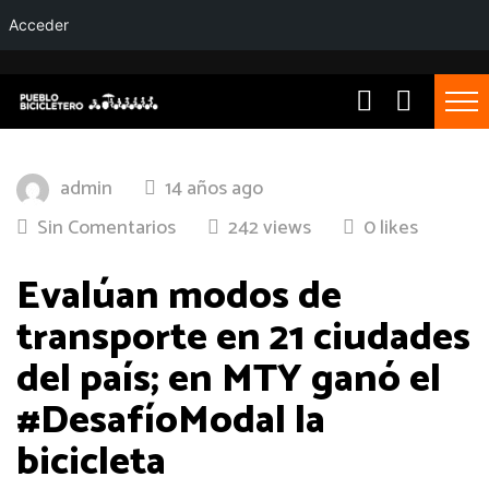
Acceder
admin
14 años ago
Sin Comentarios
242 views
0 likes
Evalúan modos de
transporte en 21 ciudades
del país; en MTY ganó el
#DesafíoModal la
bicicleta