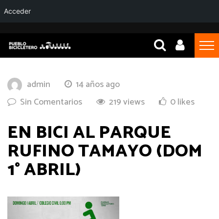
Acceder
admin
14 años ago
Sin Comentarios
219 views
0 likes
EN BICI AL PARQUE
RUFINO TAMAYO (DOM
1° ABRIL)