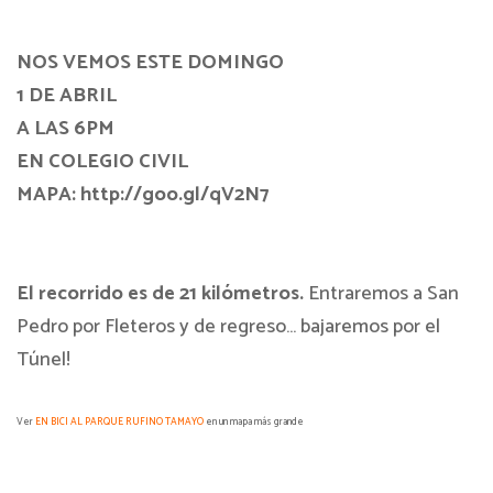
NOS VEMOS ESTE DOMINGO
1 DE ABRIL
A LAS 6PM
EN COLEGIO CIVIL
MAPA: http://goo.gl/qV2N7
El recorrido es de 21 kilómetros.
E
ntraremos a San
Pedro por Fleteros y de regreso… bajaremos por el
Túnel!
Ver
EN BICI AL PARQUE RUFINO TAMAYO
en un mapa más grande